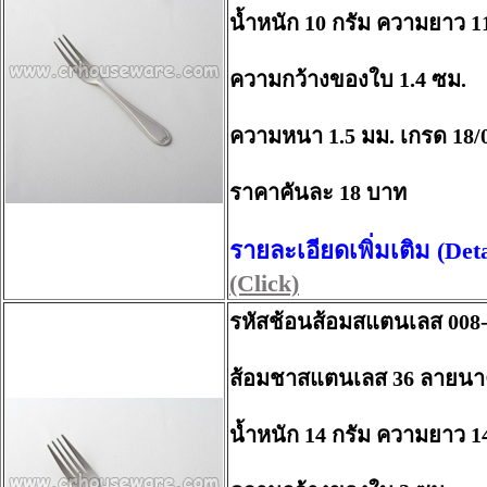
น้ำหนัก 10 กรัม ความยาว 1
ความกว้างของใบ 1.4 ซม.
ความหนา 1.5 มม. เกรด 18/
ราคาคันละ 18 บาท
รายละเอียดเพิ่มเติม (Det
(Click)
รหัสช้อนส้อมสแตนเลส 008
ส้อมชาสแตนเลส 36 ลายน
น้ำหนัก 14 กรัม ความยาว 1