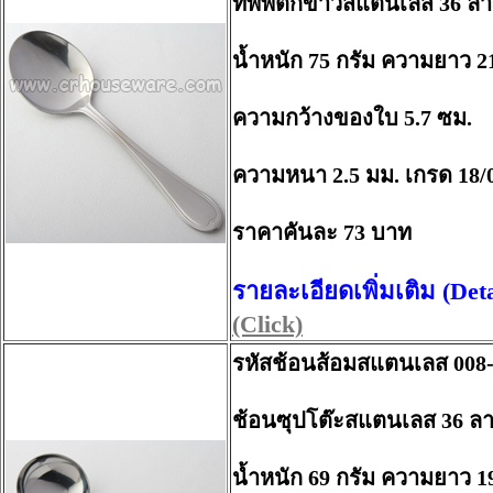
ทัพพีตักข้าวสแตนเลส 36 
น้ำหนัก 75 กรัม ความยาว 2
ความกว้างของใบ 5.7 ซม.
ความหนา 2.5 มม. เกรด 18/
ราคาคันละ 73 บาท
รายละเอียดเพิ่มเติม (Det
(Click)
รหัสช้อนส้อมสแตนเลส 008
ช้อนซุปโต๊ะสแตนเลส 36 
น้ำหนัก 69 กรัม ความยาว 1