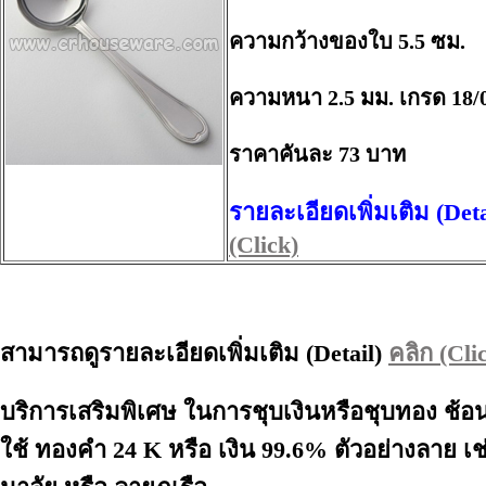
ความกว้างของใบ 5.5 ซม.
ความหนา 2.5 มม. เกรด 18/
ราคาคันละ 73 บาท
รายละเอียดเพิ่มเติม (Det
(Click)
สามารถดูรายละเอียดเพิ่มเติม (Detail)
คลิก (Cli
บริการเสริมพิเศษ ในการชุบเงินหรือชุบทอง ช้อ
ใช้ ทองคำ 24 K หรือ เงิน 99.6% ตัวอย่างลาย 