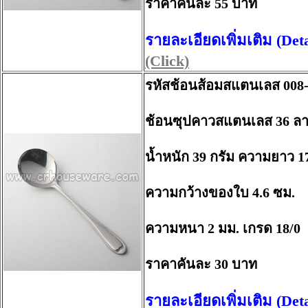
ราคาคันละ 55 บาท
รายละเอียดเพิ่มเติม (Det
(Click)
รหัสช้อนส้อมสแตนเลส 008
ช้อนซุปคาวสแตนเลส 36 
น้ำหนัก 39 กรัม ความยาว 1
ความกว้างของใบ 4.6 ซม.
ความหนา 2 มม. เกรด 18/0
ราคาคันละ 30 บาท
รายละเอียดเพิ่มเติม (Det