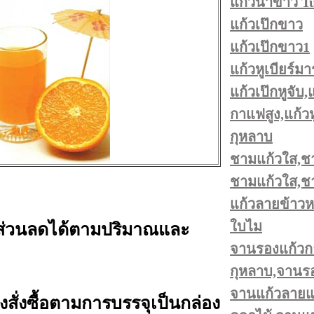
แก้วน้ำขาว T
แก้วเป๊กขาว
แก้วเป๊กขาว1
แก้วหูเบียร์มาร
แก้วเป๊กหูจับ,
กาแฟสูง,แก้วห
กุหลาบ
ชามแก้วใส,ช
ชามแก้วใส,ชา
แก้วลายข้าว
ใบไม
ส่วนลดได้ตามปริมาณและ
จานรองแก้วก
กุหลาบ,จานรองแ
จานแก้วลายแอ
้องสั่งซื้อตามการบรรจุเป็นกล่อง