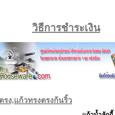
วิธีการชำระเงิน
รง,แก้วทรงตรงก้นริ้ว
แก้วน้ำลักก