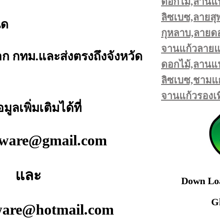
ดอกไม้,ลานแป
ลิซเบซ,ลายส
ิด
กุหลาบ,ลายดอ
จานแก้วลายแอ
ก กทม.และส่งตรงถึงจังหวัด
ดอกไม้,ลานแป
ลิซเบซ,ชามแก
จานแก้วรองเท
เพิ่มเติมได้ที่
eware@gmail.com
และ
Down Loa
G
ware@hotmail.com