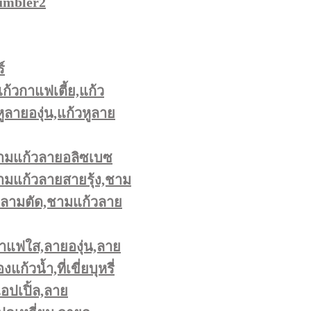
umbler2
์
แก้วกาแฟเตี้ย,แก้ว
ูลายองุ่น,แก้วหูลาย
ามแก้วลายอลิซเบซ
มแก้วลายสายรุ้ง,ชาม
หลามตัด,ชามแก้วลาย
าแฟใส,ลายองุ่น,ลาย
ก้วน้ำ,ที่เขี่ยบุหรี่
ปเปิ้ล,ลาย