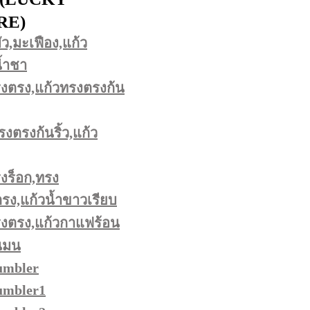
RE)
ว,มะเฟือง,แก้ว
น้ำชา
งตรง,แก้วทรงตรงก้น
รงตรงก้นริ้ว,แก้ว
งร็อก,ทรง
ง,แก้วน้ำขาวเรียบ
รงตรง,แก้วกาแฟร้อน
นมน
umbler
umbler1