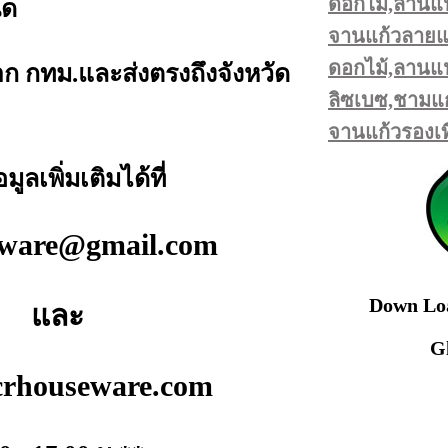
ดอกไม้,ลานแป
ิด
จานแก้วลายแอ
ดอกไม้,ลานแป
ก กทม.และส่งตรงถึงจังหวัด
ลิซเบซ,ชามแก
จานแก้วรองเท
เพิ่มเติมได้ที่
eware@gmail.com
Down Loa
และ
G
crhouseware.com