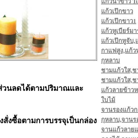
แก้วน้ำขาว T
แก้วเป๊กขาว
แก้วเป๊กขาว1
แก้วหูเบียร์มาร
แก้วเป๊กหูจับ,
กาแฟสูง,แก้วห
กุหลาบ
ชามแก้วใส,ช
ชามแก้วใส,ชา
ส่วนลดได้ตามปริมาณและ
แก้วลายข้าว
ใบไม้
จานรองแก้วก
กุหลาบ,จานรองแ
้องสั่งซื้อตามการบรรจุเป็นกล่อง
จานแก้วลายแอ