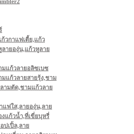
umbler2
์
แก้วกาแฟเตี้ย,แก้ว
ูลายองุ่น,แก้วหูลาย
ามแก้วลายอลิซเบซ
มแก้วลายสายรุ้ง,ชาม
หลามตัด,ชามแก้วลาย
าแฟใส,ลายองุ่น,ลาย
ก้วน้ำ,ที่เขี่ยบุหรี่
ปเปิ้ล,ลาย