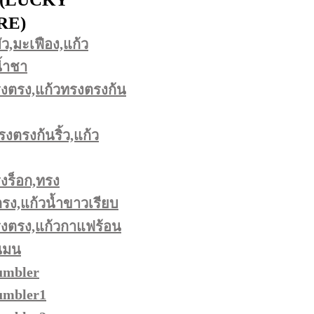
RE)
ว,มะเฟือง,แก้ว
น้ำชา
งตรง,แก้วทรงตรงก้น
รงตรงก้นริ้ว,แก้ว
งร็อก,ทรง
ง,แก้วน้ำขาวเรียบ
รงตรง,แก้วกาแฟร้อน
นมน
umbler
umbler1