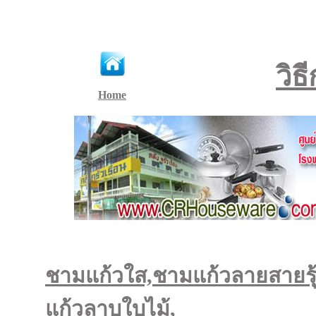
วิธ
Home
ชามแก้วใส,ชามแก้วลายสายรุ
แก้วลาบใบไม้,