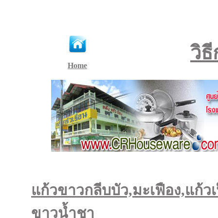
วิธ
Home
แก้วขาวกลีบบัว,มะเฟือง,แก้วเ
ขาวน้ำชา