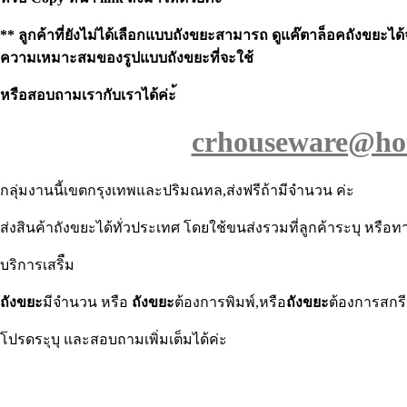
** ลูกค้าที่ยังไม่ได้เลือกแบบถังขยะสามารถ ดูแค๊ตาล็อคถังขยะไ
ความเหมาะสมของรูปแบบถังขยะที่จะใช้
หรือสอบถามเรากับเราได้ค่ะ้
crhouseware@ho
กลุ่มงานนี้เขตกรุงเทพและปริมณทล,ส่งฟรีถ้ามีจำนวน ค่ะ
ส่งสินค้าถังขยะได้ทั่วประเทศ โดยใช้ขนส่งรวมที่ลูกค้าระบุ หรือท
บริการเสริืม
ถังขยะ
มีจำนวน หรือ
ถังขยะ
ต้องการพิมพ์,หรือ
ถังขยะ
ต้องการสกรี
โปรดระุบุ และสอบถามเพิ่มเต็มได้ค่ะ