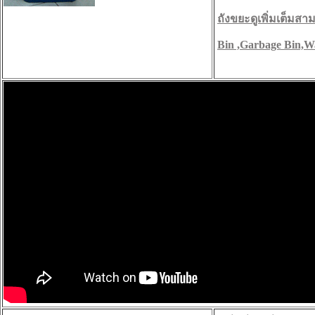
ถังขยะดูเพิ่มเต็มสามา
Bin ,Garbage Bin,W