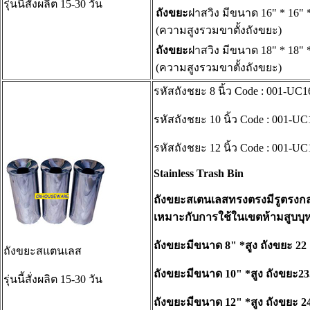
รุ่นนี้สั่งผลิต 15-30 วัน
ถังขยะ
ฝาสวิง มีขนาด 16" * 16" 
(ความสูงรวมขาตั้งถังขยะ)
ถังขยะ
ฝาสวิง มีขนาด 18" * 18" 
(ความสูงรวมขาตั้งถังขยะ)
รหัสถังชยะ 8 นิ้ว Code : 001-UC1
รหัสถังชยะ 10 นิ้ว Code : 001-UC
รหัสถังชยะ 12 นิ้ว Code : 001-UC
Stainless Trash Bin
ถังขยะสเตนเลสทรงตรงมีรูตรงก
เหมาะกับการใช้ในเขตห้ามสูบบุหร
ถังขยะมีขนาด 8" *สูง ถังขยะ 22
ถังขยะสแตนเลส
ถังขยะมีขนาด 10" *สูง ถังขยะ23
รุ่นนี้สั่งผลิต 15-30 วัน
ถังขยะมีขนาด 12" *สูง ถังขยะ 2