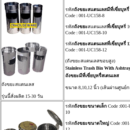
รหัส
ถังขยะสแตนเลสมีที่เขี่ยบุหรี่ 
Code : 001-UC158-8
รหัส
ถังขยะ
สแตนเลส
ที่เขี่ยบุหร
ี่ 
Code : 001-UC158-10
รหัส
ถังขยะสแตนเลส
ที่เขี่ยบุหร
ี่ 
Code : 001-UC158-12
(ถังขยะสแตนเลสขอบสูง)
Stainless Trash Bin With Ashtra
ถังขยะมีที่เขี่ยบุหรื่สเตนเลส
ถังขยะสแตนเลส
ขนาด 8,10,12 นิ้ว (เส้นผ่านศูนย์
รุ่นนี้สั่งผลิต 15-30 วัน
รหัส
ถังขยะขนาดเล็ก
Code :001
10
รหัส
ถังขยะขนาดใหญ่
Code :00
12