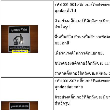
รหัส 001-S04 สติกเกอร์ติดถังขย
มูลฝอยทั่วไป
ตัวอย่างสติ๊กเกอร์ที่ติดถังขยะมีข
สำเร็จรูป
พื้นเป็นสีใส อักษรเป็นสีขาวเพื่อติ
ขยะทุกสี
เพื่อรณรงค์ในการคัดแยกขยะ
ขนาดของสติกเกอร์ติดถังขยะ 11" 
ราคาสติ๊กเกอร์ติดถังขยะแผ่นละ
รหัส 001-S03 สติ๊กเกอร์ติดถังขย
มูลฝอยย่อยสลาย
ตัวอย่างสติ๊กเกอร์ที่ติดถังขยะมีข
สำเร็จรูป