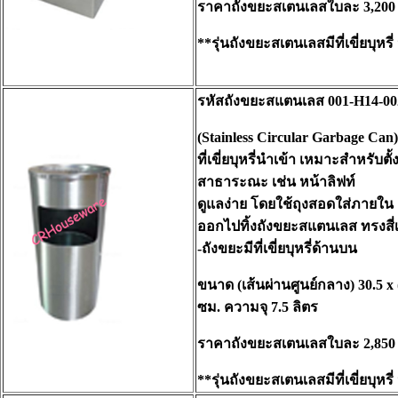
ราคาถังขยะสเตนเลสใบละ 3,200
**รุ่นถังขยะสเตนเลสมีที่เขี่ยบุหรี
รหัสถังขยะสแตนเลส 001-
H14-00
(Stainless Circular Garbage Can)
ที่เขี่ยบุหรี่นำเข้า
เหมาะสำหรับตั้งอ
สาธาระณะ เช่น หน้าลิฟท์
ดูแลง่าย โดยใช้ถุงสอดใส่ภายใน
ออกไปทิ้ง
ถังขยะสแตนเลส ทรงสี่เ
-ถังขยะมีที่เขี่ยบุหรี่ด้านบน
ขนาด (เส้นผ่านศูนย์กลาง) 30.5 x (
ซม. ความจุ 7.5 ลิตร
ราคาถังขยะสเตนเลสใบละ 2,850
**รุ่นถังขยะสเตนเลสมีที่เขี่ยบุหรี