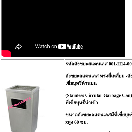
รหัสถังขยะสแตนเลส 001-H
14-00
ถังขยะสแตนเลส ทรงสี่เหลี่ยม -ถัง
เขี่ยบุหรี่ด้านบน
(Stainless Circular Garbage Can)
ที่เขี่ยบุหรี่นำเข้า
ขนาดถังขยะสแตนเลสมีที่เขี่ยบุหรี
xสูง 60 ซม.