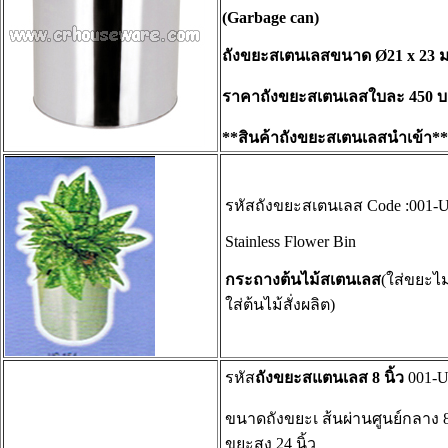
(Garbage can)
ถังขยะสเตนเลสขนาด Ø21 x 23 
ราคาถังขยะสเตนเลสใบละ 450 
**สินค้าถังขยะสเตนเลสนำเข้า**
รหัสถังขยะสเตนเลส Code :001-
Stainless Flower Bin
กระถางต้นไม้สเตนเลส
(ใส่ขยะไม่
ใส่ต้นไม้สั่งผลิต)
รหัส
ถังขยะสแตนเลส 8 นิ้ว
001-
ขนาดถังขยะเ ส้นผ่านศูนย์กลาง 8 
ขยะสูง 24 นิ้ว