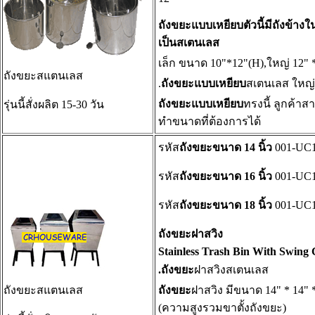
ถังขยะแบบเหยียบตัวนี้มีถังข้างใ
เป็นสเตนเลส
เล็ก ขนาด 10"*12"(H),ใหญ่ 12" 
ถังขยะสแตนเลส
.
ถังขยะแบบเหยียบ
สเตนเลส ใหญ่
ถังขยะแบบเหยียบ
ทรงนี้ ลูกค้าส
รุ่นนี้สั่งผลิต 15-30 วัน
ทำขนาดที่ต้องการได้
รหัส
ถังขยะขนาด 14 นิ้ว
001-UC1
รหัส
ถังขยะขนาด 16 นิ้ว
001-UC1
รหัส
ถังขยะขนาด 18 นิ้ว
001-UC1
ถังขยะฝาสวิง
Stainless Trash Bin With Swing
.ถังขยะ
ฝาสวิงสเตนเลส
ถังขยะสแตนเลส
ถังขยะ
ฝาสวิง มีขนาด 14" * 14" *
(ความสูงรวมขาตั้งถังขยะ)