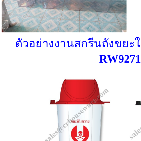
ตัวอย่างงานสกรีน
ถังขยะใ
RW9271