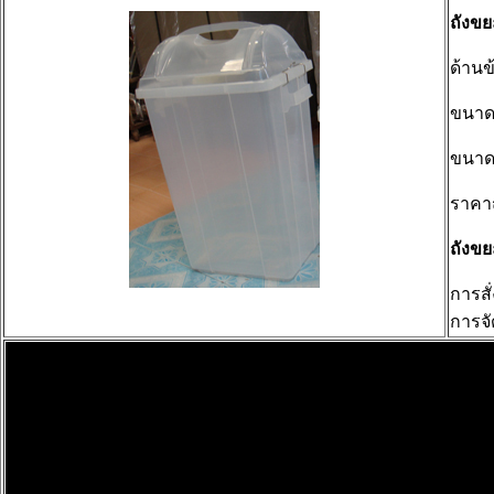
ถังข
ด้านข
ขนาด
ขนาด
ราคา
ถังข
การสั่
การจั