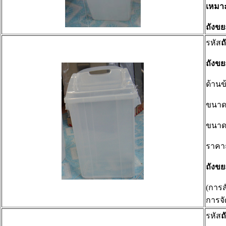
เหมาะ
ถังขย
รหัส
ถ
ถังข
ด้านข
ขนา
ขนา
ราคา
ถังข
(การสั
การจั
รหัส
ถ