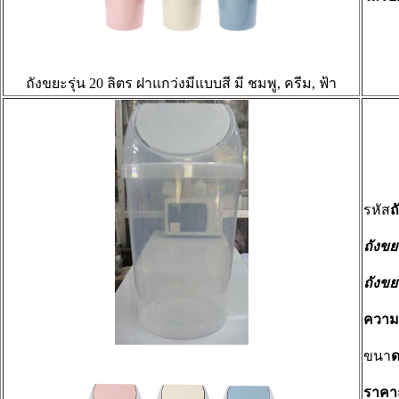
ถังขยะรุ่น 20 ลิตร ฝาแกว่งมีแบบสี มี ชมพู, ครีม, ฟ้า
รหัส
ถ
ถังขย
ถังขย
ความจ
ขนา
ด
ราคา