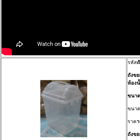
รหัส
ถ
ถังข
ห้องน
ขนาด
ขนา
ราค
า
ถังข