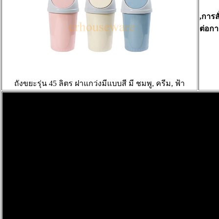
,การส
ต่อกา
ถังขยะรุ่น 45 ลิตร ฝาแกว่งมีแบบสี มี ชมพู, ครีม, ฟ้า