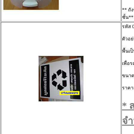
** ถั
ชั้น**
รหัส 
ตัวอย
พื้นเ
เพื่
ขนาดข
ราคา
* 
จำ