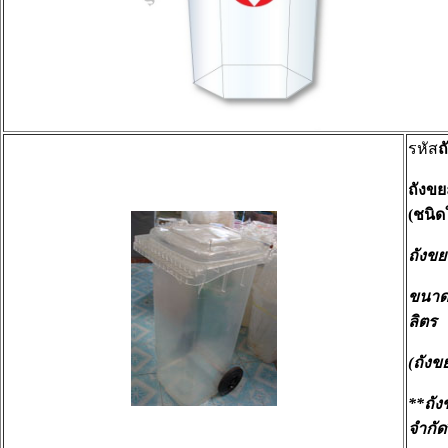
รหัส
ถ
ถังขย
(ชนิด
ถังขย
ขนาดถ
ลิตร
(ถังข
**ถัง
จำกัด