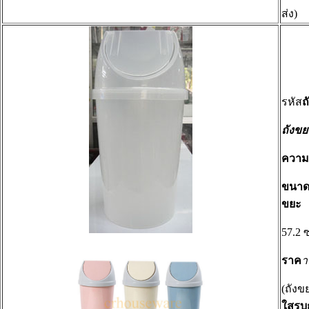
ส่ง)
รหัส
ถ
ถังขย
ความจ
ขนาดข
ขยะ
57.2 
ราค
า
(ถังข
ใสรบก