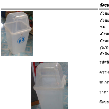
ถังขย
ถังข
ถังข
ซม.
.ถัง
ถังข
(ไม่ม
สั่งสิ
รหัสถ
ความ
ขนา
ราคา
ถังข