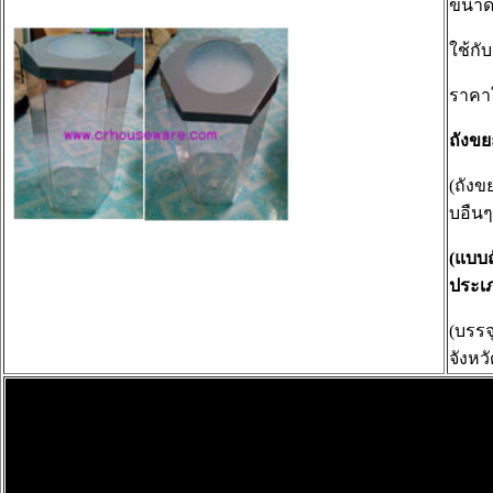
ขนาด
ใช้กั
ราคา
ถังขย
(ถังข
บอืนๆ
(แบบถ
ประเภ
(บรรจ
จังหวั