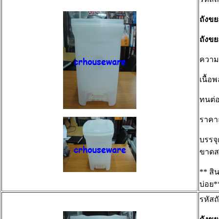
ถังข
ถังข
ความจ
เนื้อ
ทนต่อ
ราคา
บรรจุ
ขาดส
** สิ
บ่อย*
รหัสถ