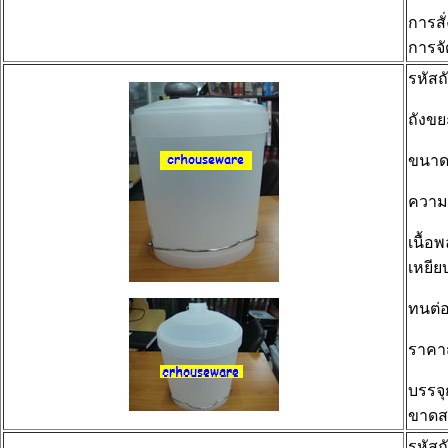
การสั่
การจั
รหัส
ถังขย
ขนา
ความ
เนื้อ
เหยีย
ทนต่อ
ราคา
บรรจุ
ขาดส
รหัสถ