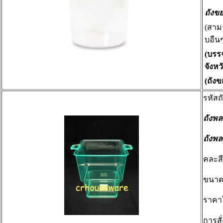
ถังข
(สาม
บอืน
(บรรจ
จังหว
(ถัง
รหัสถ
ถังพ
ถังพล
คละสี
ขนาดก
ราคา
การสั