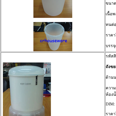
ขนาดข
เนื้อ
ทนต่อ
ราคา
บรรจุ
รหัสส
ถังข
ด้านน
ความจ
ห้องน
DIM: 
ราคา