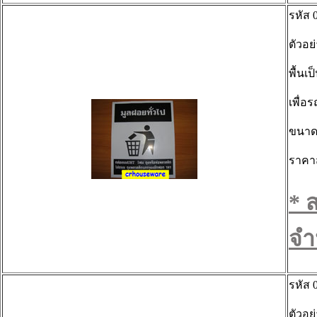
รหัส 
ตัวอย
พื้นเ
เพื่
ขนาดข
ราคา
* 
จำ
รหัส 
ตัวอย