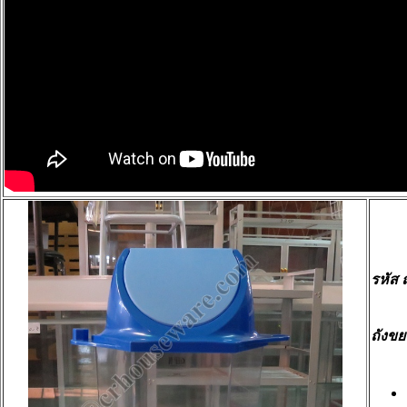
รหัส 
ถังขย