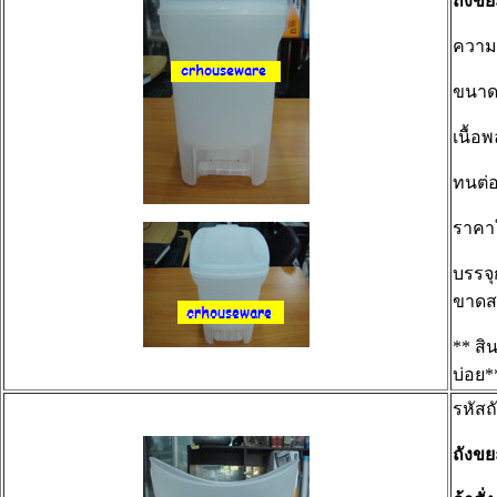
ถังข
ความ
ขนา
เนื้อ
ทนต่อ
ราคา
บรรจุ
ขาดส
** สิ
บ่อย*
รหัสถ
ถังข