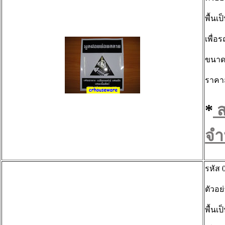
พื้นเ
เพื่
ขนาดข
ราคา
*
ส
จำ
รหัส 
ตัวอย
พื้นเ