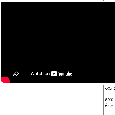
รหัส
ความ
ทิ้งด