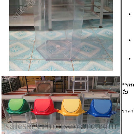
**กรณ
ไป
ราคา