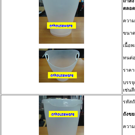
ถ้าสั
ตลอด
ความ
ขนา
เนื้อ
ทนต่อ
ราคา
บรรจุ
เช่นส
รหัสถ
ถังข
ความจ