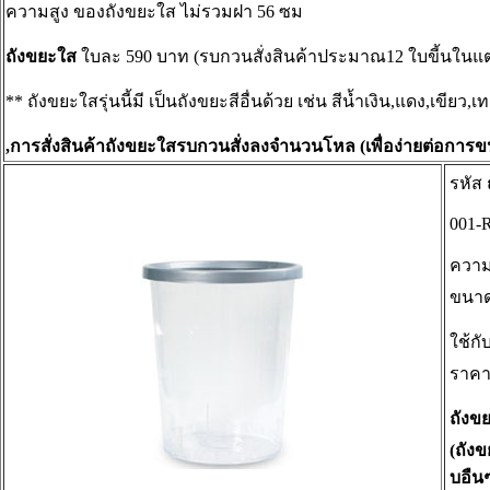
ความสูง ของถังขยะใส ไม่รวมฝา 56 ซม
ถังขยะใส
ใบละ 590 บาท (รบกวนสั่งสินค้าประมาณ12 ใบขี้นในแต่
** ถังขยะใสรุ่นนี้มี เป็นถังขยะสีอื่นด้วย เช่น สีน้ำเงิน,แดง,เขียว,เ
,การสั่งสินค้าถังขยะใสรบกวนสั่งลงจำนวนโหล (เพื่อง่ายต่อการข
รหัส
001-
ความ
ขนา
ใช้กั
ราคา
ถังข
(ถังข
บอืน