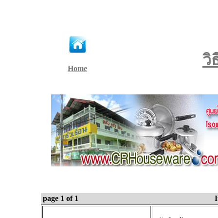
วิ
Home
page 1 of 1