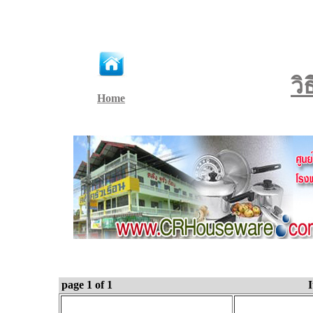
วิ
Home
page 1 of 1