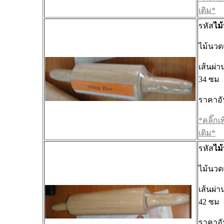
เติม*
รหัส
ไม
ไม้นวดแ
เส้นผ่
34 ซม
ราคาอั
*คลิ๊กเ
เติม*
รหัส
ไม
ไม้นวดแ
เส้นผ่
42 ซม
ราคาอั