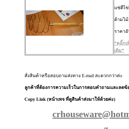
แซ่ตีไข
ด้ามไม
ราคาอั
*คลิ๊กเ
เติม*
สั่งสินค้าหรือสอบถามส่งทาง E-mail สะดวกกว่าค่ะ
ลูกค้าที่ต้องการความเร็วในการตอบคำถามและลดข้
Copy Link (หน้าเพจ ที่ดูสินค้าส่งมาให้ด้วยค่ะ)
crhouseware@hotm
or