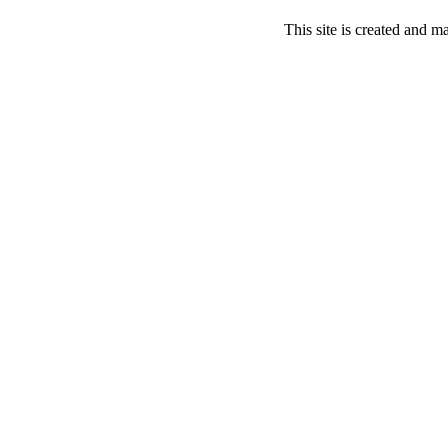
This site is created and m