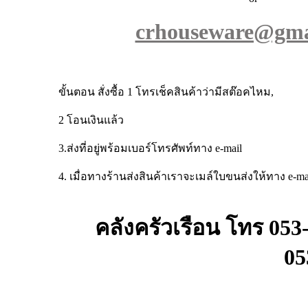
crhouseware@gma
ขั้นตอน สั่งซื้อ 1 โทรเช็คสินค้าว่ามีสต๊อคไหม,
2 โอนเงินแล้ว
3.ส่งที่อยู่พร้อมเบอร์โทรศัพท์ทาง e-mail
4. เมื่อทางร้านส่งสินค้าเราจะเมล์ใบขนส่งให้ทาง e-mai
คลังครัวเรือน โทร 053
05