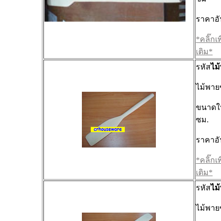
ราคาอั
*คลิ๊กเ
เติม*
รหัส
ไม
ไม้พาย
ขนาดใบ
ซม.
ราคาอั
*คลิ๊กเ
เติม*
รหัส
ไม
ไม้พา