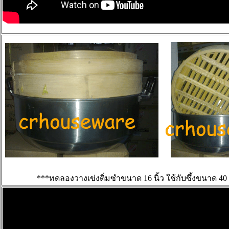
***ทดลองวางเข่งติ่มซำขนาด 16 นิ้ว ใช้กับซึ้งขนาด 40