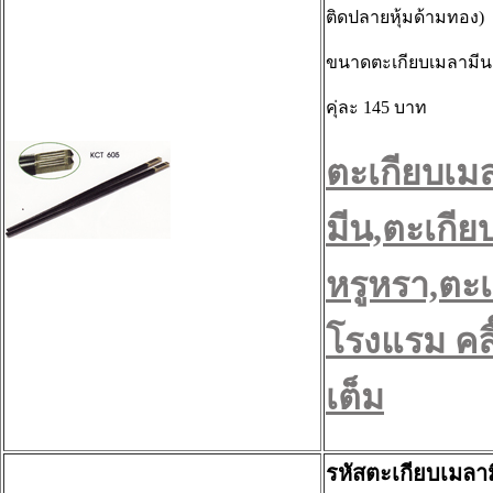
ติดปลายหุ้มด้ามทอง)
ขนาดตะเกียบเมลามีน ย
คุ่ละ 145 บาท
ตะเกียบเม
มีน,ตะเกีย
หรูหรา,ตะเ
โรงแรม คลิ๊
เต็ม
รหัสตะเกียบเมลา