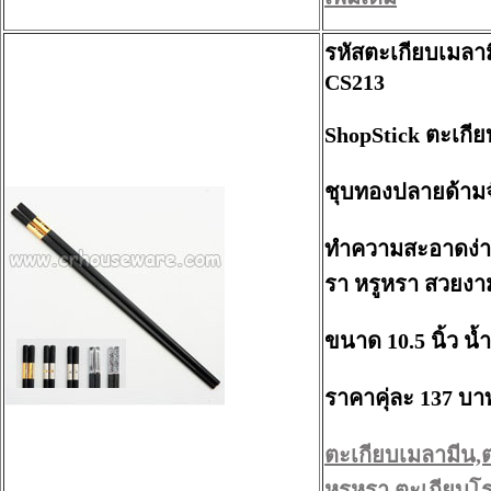
รหัสตะเกียบเมลา
CS213
ShopStick ตะเกีย
ชุบทองปลายด้ามจั
ทำความสะอาดง่าย 
รา หรูหรา สวยงา
ขนาด 10.5 นิ้ว น้
ราคาคุ่ละ 137 บา
ตะเกียบเมลามีน,
หรูหรา,ตะเกียบโร