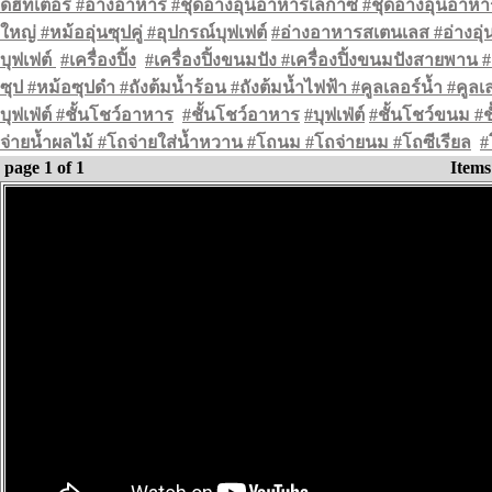
ดฮีทเตอร์ #อ่างอาหาร #ชุดอ่างอุ่นอาหารเลกาซี่ #ชุดอ่างอุ่นอาห
ใหญ่ #หม้ออุ่นซุปคู่ #
อุปกรณ์บุฟเฟต์
#อ่างอาหารสเตนเลส
#
อ่างอ
บุฟเฟต์
#
เครื่องปิ้ง
#เครื่องปิ้งขนมปัง #เครื่องปิ้งขนมปังสายพาน 
ซุป #หม้อซุปดำ
#ถังต้มน้ำร้อน #ถังต้มน้ำไฟฟ้า #คูลเลอร์น้ำ #คูล
บุฟเฟ่ต์
#
ชั้นโชว์อาหาร
#
ชั้นโชว์อาหาร
#บุฟเฟ่ต์
#ชั้นโชว์ขนม #ช
จ่ายน้ำผลไม้ #โถจ่ายใส่น้ำหวาน #โถนม #โถจ่ายนม #
โถซีเรียล
#
page 1 of 1
Item