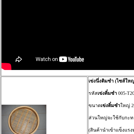
เข่งนึ่งติมซำ (ไซส์ใหญ
รหัส
เข่งติ๋มซำ
005-T2
ขนาด
เข่งติ๋มซำ
ใหญ่ 20
ส่วนใหญ่จะใช้กับกะ
(สินค้านำเข้าแข็งแร