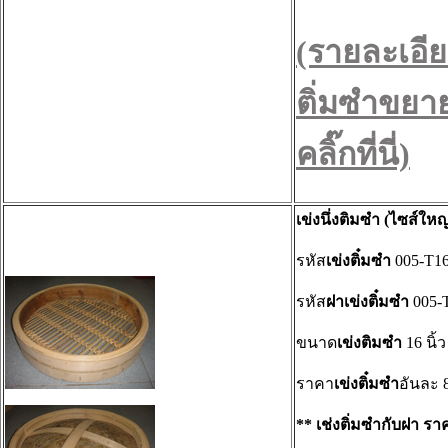
(รายละเอีย
ติ่มซำขยา
คลิ๊กที่นี่)
เข่งนึ่งติมซำ (ไซส์ใหญ
รหัส
เข่งติ๋มซำ
005-T1
รหัส
ฝาเข่งติ๋มซำ
005-
ขนาด
เข่งติมซำ
16 นิ้ว
ราคา
เข่งติ๋มซำ
อันละ 
** เช่งติ่มซำกับฝา รา