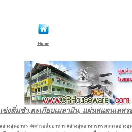
Home
เข่งติ่มซำ,ตะเกียบเมลามีน, แผ่นสแตนเลสรองเ
#
อ่างอุ่นอาหร
#เตาวอล์มอาหาร #อ่างอุ่นอาหารทรงกลม #อ่างอุ