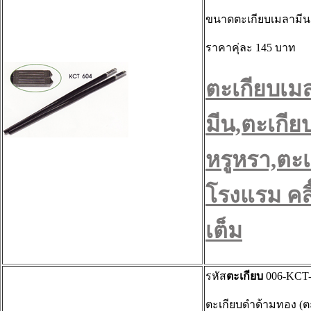
ขนาดตะเกียบเมลามีน ย
ราคาคุ่ละ 145 บาท
ตะเกียบเม
มีน,ตะเกีย
หรูหรา,ตะเ
โรงแรม คลิ๊
เต็ม
รหัส
ตะเกียบ
006-KCT-
ตะเกียบดำด้ามทอง (ต