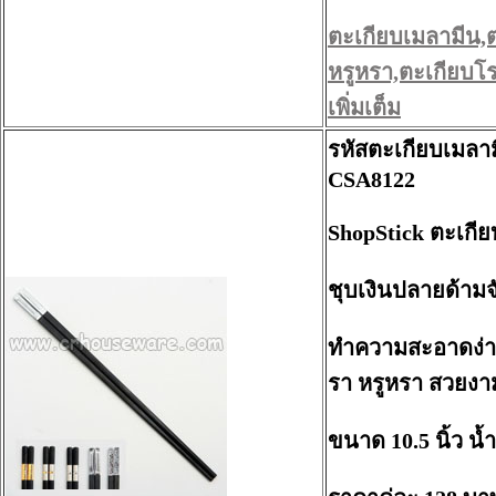
ตะเกียบเมลามีน,
หรูหรา,ตะเกียบโร
เพิ่มเต็ม
รหัสตะเกียบเมลา
CSA8122
ShopStick ตะเกีย
ชุบเงินปลายด้ามจั
ทำความสะอาดง่าย 
รา หรูหรา สวยงา
ขนาด 10.5 นิ้ว น้