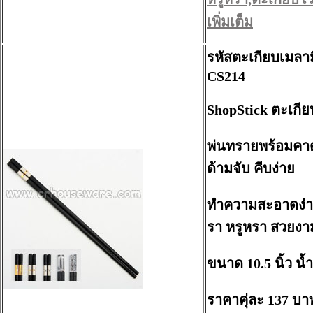
เพิ่มเต็ม
รหัสตะเกียบเมลา
CS214
ShopStick ตะเกีย
พ่นทรายพร้อมค
ด้ามจับ คีบง่าย
ทำความสะอาดง่าย 
รา หรูหรา สวยงา
ขนาด 10.5 นิ้ว น้
ราคาคุ่ละ 137 บา