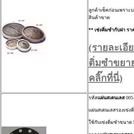
ลูกค้าเช็คก่อนเพราะบ
สินค้าขาด
** เช่งติ่มซำกับฝา รา
(รายละเอีย
ติ่มซำขยา
คลิ๊กที่นี่)
รหัส
แผ่นสเตนเลส
005
แผ่นสเตนเลสรองเข่งติ
ใช้กับเข่งติ่มซำขนาด 5