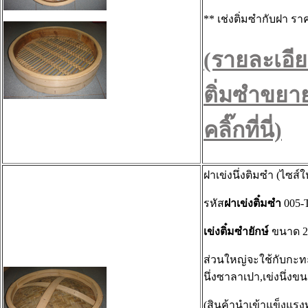
** เช่งติ่มซำกับฝา รา
(รายละเอีย
ติ่มซำขยา
คลิ๊กที่นี่)
ฝาเข่งนึ่งติมซำ (ไซส์
รหัส
ฝาเข่งติ๋มซำ
005-
เข่งติ๋มซำยักษ์
ขนาด 20
ส่วนใหญ่จะใช้กับกะท
นึ่งซาลาเปา,เข่งนึ่งข
(สินค้านำเข้าแข็งแร