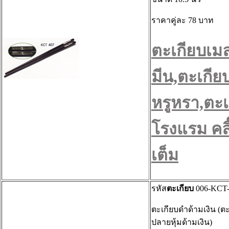
ราคาคู่ละ 78 บาท
ตะเกียบเม
มีน,ตะเกีย
หรูหรา,ตะเ
โรงแรม คลิ๊
เต็ม
รหัส
ตะเกียบ
006-KCT-
ตะเกียบดำด้ามเงิน (ต
ปลายหุ้มด้ามเงิน)