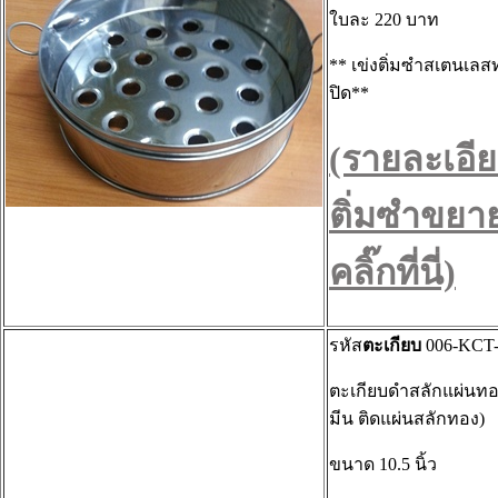
ใบละ 220 บาท
** เข่งติ่มซำสเตนเลสท
ปิด**
(รายละเอีย
ติ่มซำขยา
คลิ๊กที่นี่)
รหัส
ตะเกียบ
006-KCT-
ตะเกียบดำสลักแผ่นทอ
มีน ติดแผ่นสลักทอง)
ขนาด 10.5 นิ้ว