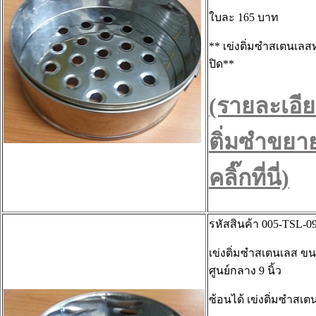
ใบละ 165 บาท
** เข่งติ่มซำสเตนเลสท
ปิด**
(รายละเอีย
ติ่มซำขยา
คลิ๊กที่นี่)
รหัสสินค้า 005-TSL-0
เข่งติ่มซำสเตนเลส ขน
ศูนย์กลาง 9 นิ้ว
ซ้อนได้ เข่งติ่มซำสเต