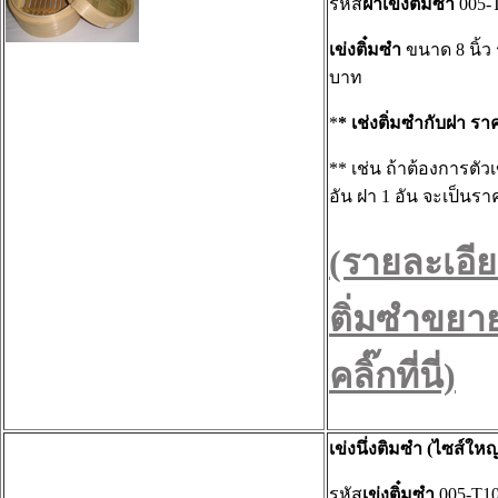
รหัส
ฝาเข่งติ๋มซำ
005-
เข่งติ๋มซำ
ขนาด 8 นิ้ว
บาท
*
* เช่งติ่มซำกับฝา รา
** เช่น ถ้าต้องการตัวเข
อัน ฝา 1 อัน จะเป็นร
(รายละเอีย
ติ่มซำขยา
คลิ๊กที่นี่)
เข่งนึ่งติมซำ (ไซส์ใหญ
รหัส
เข่งติ๋มซำ
005-T1