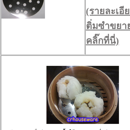
(รายละเอีย
ติ่มซำขยา
คลิ๊กที่นี่)