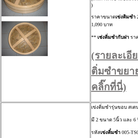
)
ราคาขนาด
เข่งติมซำ
1,090 บาท
**
เช่งติ่มซำกับฝา
ราค
(รายละเอีย
ติ่มซำขยา
คลิ๊กที่นี่)
เข่งติ่มซำรุ่นขอบ สเ
มี 2 ขนาด 5นิ้ว และ 6 น
รหัส
เข่งติ๋มซำ
005-TS