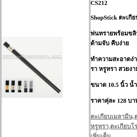
CS212
ShopStick ตะเกีย
พ่นทรายพร้อมขล
ด้ามจับ คีบง่าย
ทำความสะอาดง่าย 
รา หรูหรา สวยงา
ขนาด 10.5 นิ้ว น้
ราคาคุ่ละ 128 บา
ตะเกียบเมลามีน,
หรูหรา,ตะเกียบโร
เพิ่มเต็ม