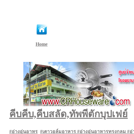
Home
คีบคีบ,คีบสลัด,ทัพพีตักบุปเฟย์
#
อ่างอุ่นอาหร
#เตาวอล์มอาหาร #อ่างอุ่นอาหารทรงกลม #อ่