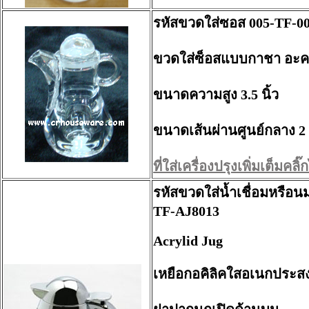
รหัสขวดใส่ซอส 005-TF-0
ขวดใส่ซ็อสแบบกาชา อะคร
ขนาดความสูง 3.5 นิ้ว
ขนาดเส้นผ่านศูนย์กลาง 2 น
ที่ใส่เครื่องปรุงเพิ่มเต็มคลิ๊กไ
รหัสขวดใส่น้ำเชื่อมหรือน
TF-AJ8013
Acrylid Jug
เหยือกอคิลิคใสอเนกประสง