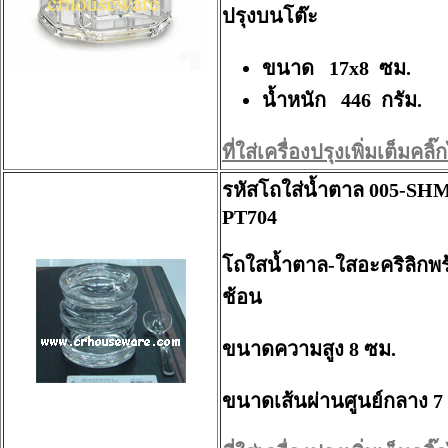
ปรุงบนโต๊ะ
ขนาด 17x8 ซม.
น้ำหนัก 446 กรัม.
ที่ใส่เครื่องปรุงเพิ่มเต็มคลิ๊กไ
รหัสโถใส่น้ำตาล 005-SH
PT704
โถใสน้ำตาล-ใสอะคริลิกพร
ช้อน
ขนาดความสูง 8 ซม.
ขนาดเส้นผ่านศูนย์กลาง 7