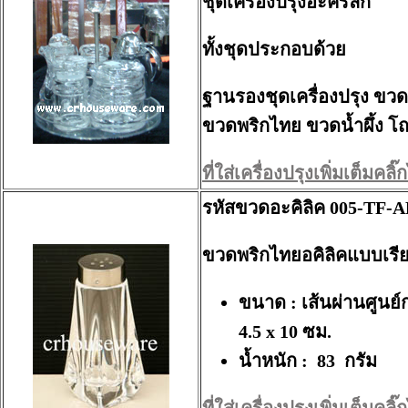
ชุดเครื่องปรุงอะคริลิก
ทั้งชุดประกอบด้วย
ฐานรองชุดเครื่องปรุง ขว
ขวดพริกไทย ขวดน้ำผึ้ง โ
ที่ใส่เครื่องปรุงเพิ่มเต็มคลิ๊กไ
รหัสขวดอะคิลิค 005-TF-A
ขวดพริกไทยอคิลิคแบบเรี
ขนาด : เส้นผ่านศูนย์
4.5 x 10 ซม.
น้ำหนัก : 83 กรัม