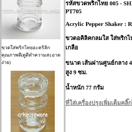
รหัสขวดพริกไทย 005 - SH
PT705
Acrylic Pepper Shaker : 
ขวดอคิลิคกลมใส ใส่พริกไ
เกลือ
ขวดใส่พริกไทยอะคริลิก
คุณภาพดี(ดูดีทำความสะอาด
ขนาด เส้นผ่านศูนย์กลาง 4
ง่าย)
สูง 9 ซม.
น้ำหนัก 77 กรัม
ที่ใส่เครื่องปรุงเพิ่มเต็มคลิ๊กไ