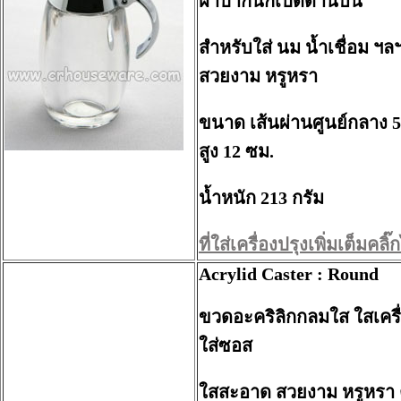
ฝาปากนกเปิดด้านบน
สำหรับใส่ นม น้ำเชื่อม ฯล
สวยงาม หรูหรา
ขนาด เส้นผ่านศูนย์กลาง 5
สูง 12 ซม.
น้ำหนัก 213 กรัม
ที่ใส่เครื่องปรุงเพิ่มเต็มคลิ๊กไ
Acrylid Caster : Round
ขวดอะคริลิกกลมใส ใสเครื่
ใส่ซอส
ใสสะอาด สวยงาม หรูหรา 