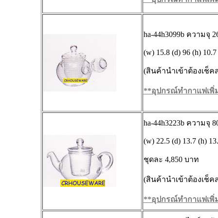
ha-44h3099b ความจุ 2
(w) 15.8 (d) 96 (h) 10.
(สินค้านำเข้าต้องเช็คส
**อุปกรณ์ทำกาแฟเพิ่มเต็
ha-44h3223b ความจุ 8
(w) 22.5 (d) 13.7 (h) 13
ชุดละ 4,850 บาท
(สินค้านำเข้าต้องเช็คส
**อุปกรณ์ทำกาแฟเพิ่มเต็