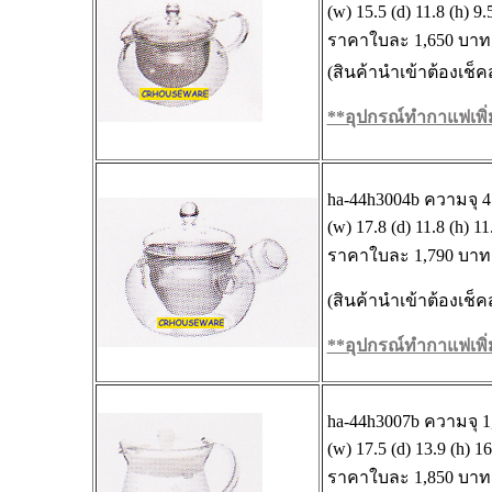
(w) 15.5 (d) 11.8 (h) 9
ราคาใบละ 1,650 บาท
(สินค้านำเข้าต้องเช็คส
**อุปกรณ์ทำกาแฟเพิ่มเต
ha-44h3004b ความจุ 4
(w) 17.8 (d) 11.8 (h) 1
ราคาใบละ 1,790 บาท
(สินค้านำเข้าต้องเช็คส
**อุปกรณ์ทำกาแฟเพิ่มเต
ha-44h3007b ความจุ 1
(w) 17.5 (d) 13.9 (h) 1
ราคาใบละ 1,850 บาท