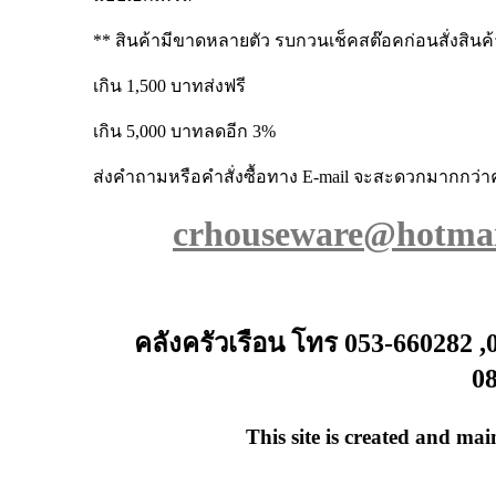
** สินค้ามีขาดหลายตัว รบกวนเช็คสต๊อคก่อนสั่งสินค้
เกิน 1,500 บาทส่งฟรี
เกิน 5,000 บาทลดอีก 3%
ส่งคำถามหรือคำสั่งซื้อทาง E-mail จะสะดวกมากกว่าค
crhouseware@hotmai
คลังครัวเรือน โทร 053-660282 
0
This site is created and ma