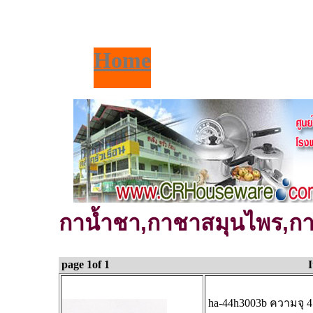
Home
กาน้ำชา,กาชาสมุนไพร,กาต
page 1of 1
ha-44h3003b ความจุ 4