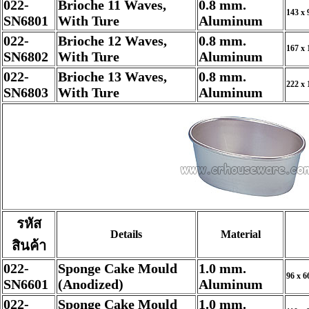
022-
Brioche 11 Waves,
0.8 mm.
143 x 
SN6801
With Ture
Aluminum
022-
Brioche 12 Waves,
0.8 mm.
167 x 
SN6802
With Ture
Aluminum
022-
Brioche 13 Waves,
0.8 mm.
222 x 
SN6803
With Ture
Aluminum
รหัส
Details
Material
สินค้า
022-
Sponge Cake Mould
1.0 mm.
96 x 6
SN6601
(Anodized)
Aluminum
022-
Sponge Cake Mould
1.0 mm.