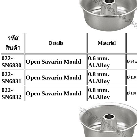
รหัส
Details
Material
สินค้า
022-
0.6 mm.
Open Savarin Mould
Ø 94 x
SN6830
Al.Alloy
022-
0.8 mm.
Open Savarin Mould
Ø 110 
SN6831
Al.Alloy
022-
0.8 mm.
Open Savarin Mould
Ø 130 
SN6832
Al.Alloy