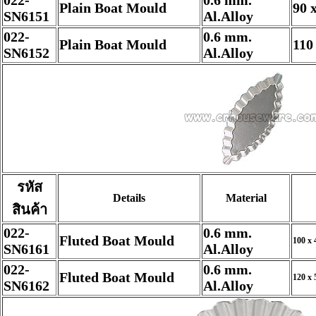
022-
0.6 mm.
Plain Boat Mould
90 
SN6151
Al.Alloy
022-
0.6 mm.
Plain Boat Mould
110
SN6152
Al.Alloy
รหัส
Details
Material
สินค้า
022-
0.6 mm.
Fluted Boat Mould
100 x 
SN6161
Al.Alloy
022-
0.6 mm.
Fluted Boat Mould
120 x 
SN6162
Al.Alloy