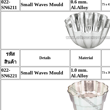
022-
0.6 mm.
Small Waves Mould
75 x 4
SN6211
Al.Alloy
รหัส
Details
Material
สินค้า
022-
1.0 mm.
Small Waves Mould
73 x 3
SN6221
Al.Alloy