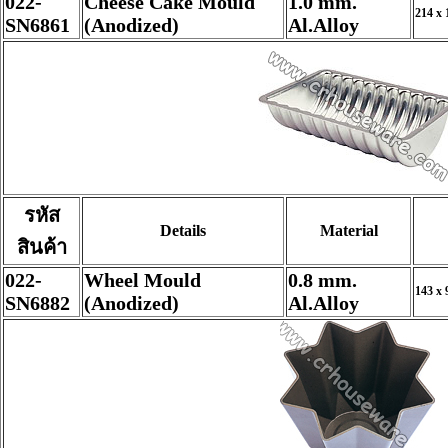
022-
Cheese Cake Mould
1.0 mm.
214 x 
SN6861
(Anodized)
Al.Alloy
รหัส
Details
Material
สินค้า
022-
Wheel Mould
0.8 mm.
143 x 
SN6882
(Anodized)
Al.Alloy