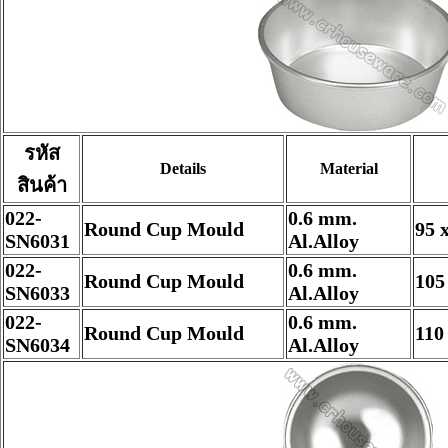
รหัส
Details
Material
สินค้า
022-
0.6 mm.
Round Cup Mould
95 
SN6031
Al.Alloy
022-
0.6 mm.
Round Cup Mould
105
SN6033
Al.Alloy
022-
0.6 mm.
Round Cup Mould
110
SN6034
Al.Alloy