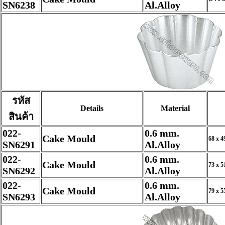
SN6238
Al.Alloy
รหัส
Details
Material
สินค้า
022-
0.6 mm.
Cake Mould
68 x 4
SN6291
Al.Alloy
022-
0.6 mm.
Cake Mould
73 x 5
SN6292
Al.Alloy
022-
0.6 mm.
Cake Mould
79 x 5
SN6293
Al.Alloy