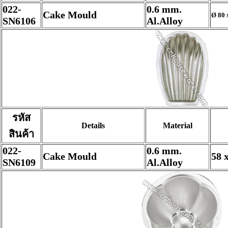
022-
0.6 mm.
Cake Mould
Ø 80 
SN6106
Al.Alloy
รหัส
Details
Material
สินค้า
022-
0.6 mm.
Cake Mould
58 
SN6109
Al.Alloy