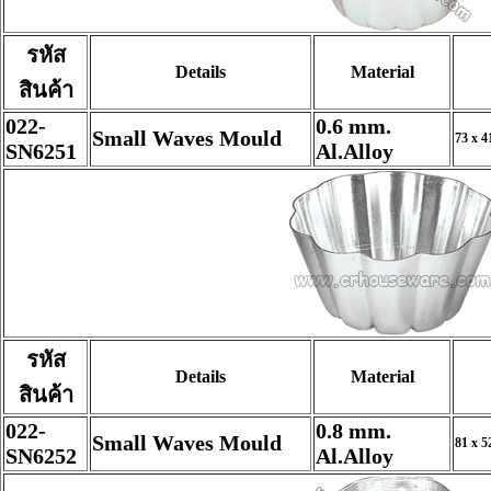
รหัส
Details
Material
สินค้า
022-
0.6 mm.
Small Waves Mould
73 x 4
SN6251
Al.Alloy
รหัส
Details
Material
สินค้า
022-
0.8 mm.
Small Waves Mould
81 x 5
SN6252
Al.Alloy