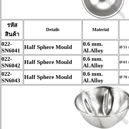
รหัส
Details
Material
สินค้า
022-
0.6 mm.
Half Sphere Mould
Ø 51 
SN6041
Al.Alloy
022-
0.6 mm.
Half Sphere Mould
Ø 61 
SN6042
Al.Alloy
022-
0.6 mm.
Half Sphere Mould
Ø 70 
SN6043
Al.Alloy