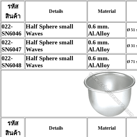
รหัส
Details
Material
สินค้า
022-
Half Sphere small
0.6 mm.
Ø 51 
SN6046
Waves
Al.Alloy
022-
Half Sphere small
0.6 mm.
Ø 31 
SN6047
Waves
Al.Alloy
022-
Half Sphere small
0.6 mm.
Ø 71 
SN6048
Waves
Al.Alloy
รหัส
Details
Material
สินค้า