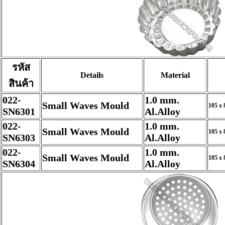
รหัส
Details
Material
สินค้า
022-
1.0 mm.
Small Waves Mould
105 x 
SN6301
Al.Alloy
022-
1.0 mm.
Small Waves Mould
105 x 
SN6303
Al.Alloy
022-
1.0 mm.
Small Waves Mould
105 x 
SN6304
Al.Alloy