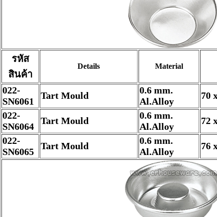
รหัส
Details
Material
สินค้า
022-
0.6 mm.
Tart Mould
70 
SN6061
Al.Alloy
022-
0.6 mm.
Tart Mould
72 
SN6064
Al.Alloy
022-
0.6 mm.
Tart Mould
76 
SN6065
Al.Alloy