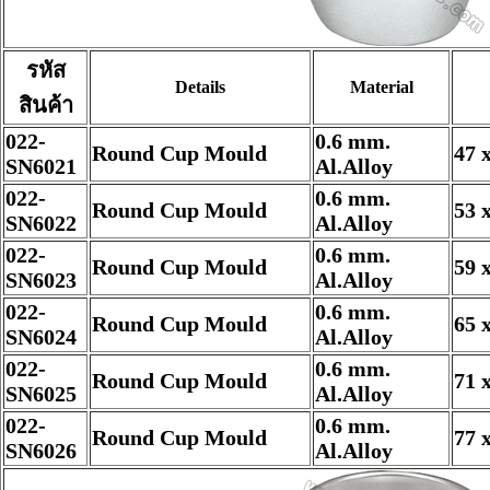
รหัส
Details
Material
สินค้า
022-
0.6 mm.
Round Cup Mould
47 
SN6021
Al.Alloy
022-
0.6 mm.
Round Cup Mould
53 
SN6022
Al.Alloy
022-
0.6 mm.
Round Cup Mould
59 
SN6023
Al.Alloy
022-
0.6 mm.
Round Cup Mould
65 
SN6024
Al.Alloy
022-
0.6 mm.
Round Cup Mould
71 
SN6025
Al.Alloy
022-
0.6 mm.
Round Cup Mould
77 
SN6026
Al.Alloy