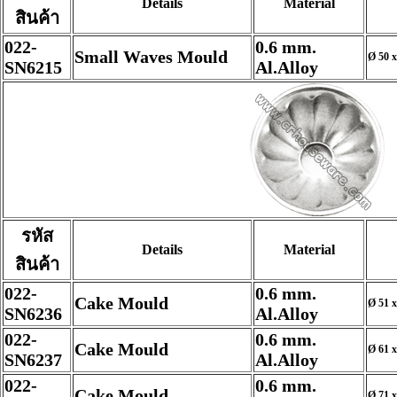
Details
Material
สินค้า
022-
0.6 mm.
Small Waves Mould
Ø 50 x
SN6215
Al.Alloy
รหัส
Details
Material
สินค้า
022-
0.6 mm.
Cake Mould
Ø 51 x
SN6236
Al.Alloy
022-
0.6 mm.
Cake Mould
Ø 61 x
SN6237
Al.Alloy
022-
0.6 mm.
Cake Mould
Ø 71 x