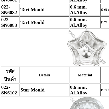
022-
0.6 mm.
Tart Mould
Ø 61 
SN6082
Al.Alloy
022-
0.6 mm.
Tart Mould
Ø 70 
SN6083
Al.Alloy
รหัส
Details
Material
สินค้า
022-
0.6 mm.
Star Mould
Ø 70 
SN6102
Al.Alloy