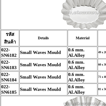
รหัส
Details
Material
สินค้า
022-
0.6 mm.
Small Waves Mould
49 x 2
SN6182
Al.Alloy
022-
0.6 mm.
Small Waves Mould
60 x 3
SN6183
Al.Alloy
022-
0.6 mm.
Small Waves Mould
71 x 4
SN6184
Al.Alloy
022-
0.6 mm.
Small Waves Mould
81 x 5
SN6185
Al.Alloy