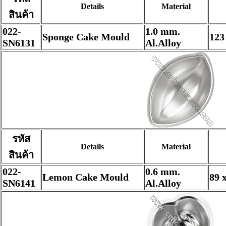
Details
Material
สินค้า
022-
1.0 mm.
Sponge Cake Mould
123
SN6131
Al.Alloy
รหัส
Details
Material
สินค้า
022-
0.6 mm.
Lemon Cake Mould
89 
SN6141
Al.Alloy