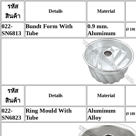
รหัส
Details
Material
สินค้า
022-
Bundt Form With
0.9 mm.
Ø 190 
SN6813
Tube
Aluminum
รหัส
Details
Material
สินค้า
022-
Ring Mould With
Aluminum
Ø 180 
SN6823
Tube
Alloy