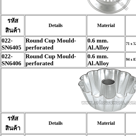
รหัส
Details
Material
สินค้า
022-
Round Cup Mould-
0.6 mm.
71 x 5
SN6405
perforated
Al.Alloy
022-
Round Cup Mould-
0.6 mm.
94 x 8
SN6406
perforated
Al.Alloy
รหัส
Details
Material
สินค้า