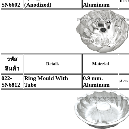
110 x 
SN6602
(Anodized)
Aluminum
รหัส
Details
Material
สินค้า
022-
Ring Mould With
0.9 mm.
Ø 205 
SN6812
Tube
Aluminum